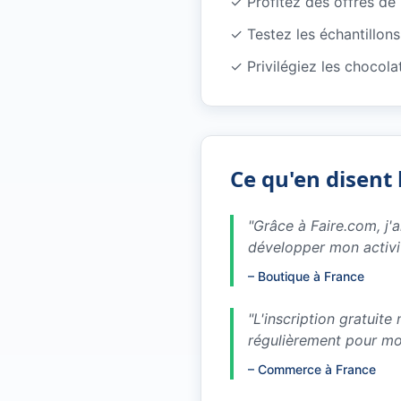
✓
Profitez des offres d
✓
Testez les échantillo
✓
Privilégiez les chocola
Ce qu'en disent 
"
Grâce à Faire.com, j'
développer mon activi
–
Boutique à France
"
L'inscription gratuit
régulièrement pour m
–
Commerce à France