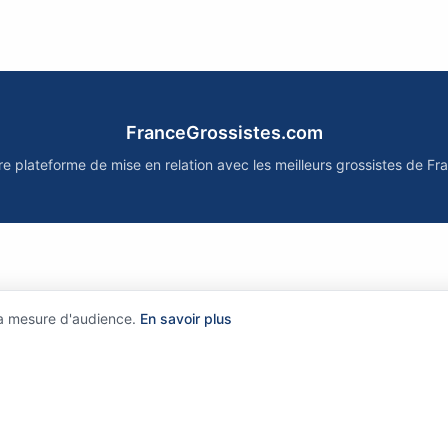
FranceGrossistes.com
re plateforme de mise en relation avec les meilleurs grossistes de Fr
la mesure d'audience.
En savoir plus
?
•
Comment ça marche ?
•
Mentions légales
•
Politique de confidentialit
©
2026
FranceGrossistes.com - Tous droits réservés
rtains partenaires sont affiliés : nous pouvons recevoir une commission sans surcoût pour vo