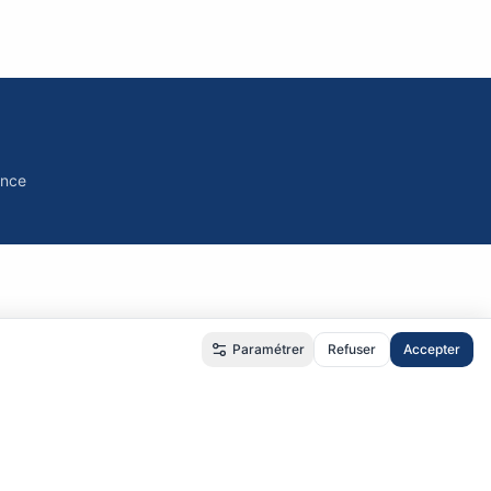
ance
Paramétrer
Refuser
Accepter
é
•
RGPD
•
CGU
•
CGV
us.