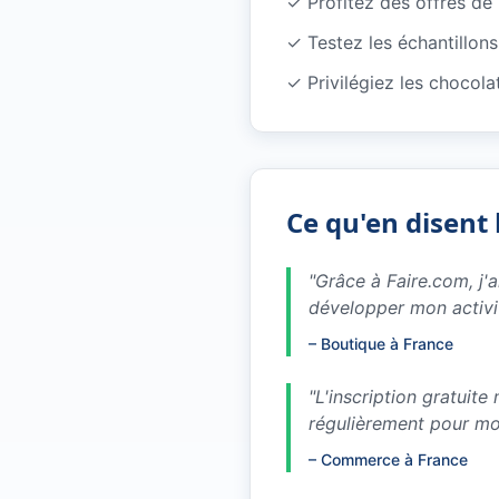
✓
Profitez des offres d
✓
Testez les échantillo
✓
Privilégiez les chocola
Ce qu'en disent 
"
Grâce à Faire.com, j'
développer mon activi
–
Boutique à France
"
L'inscription gratuit
régulièrement pour m
–
Commerce à France