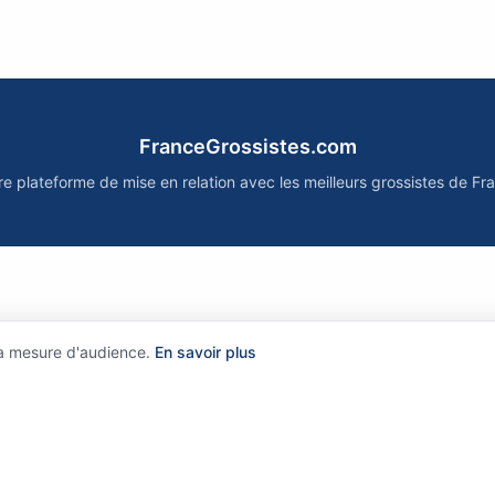
FranceGrossistes.com
re plateforme de mise en relation avec les meilleurs grossistes de Fr
la mesure d'audience.
En savoir plus
?
•
Comment ça marche ?
•
Mentions légales
•
Politique de confidentialit
©
2026
FranceGrossistes.com - Tous droits réservés
rtains partenaires sont affiliés : nous pouvons recevoir une commission sans surcoût pour vo