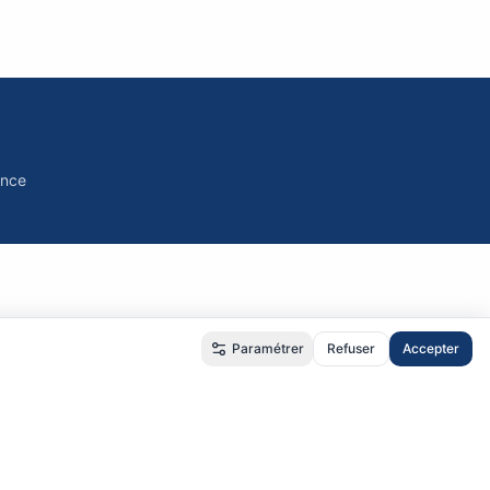
ance
Paramétrer
Refuser
Accepter
é
•
RGPD
•
CGU
•
CGV
us.