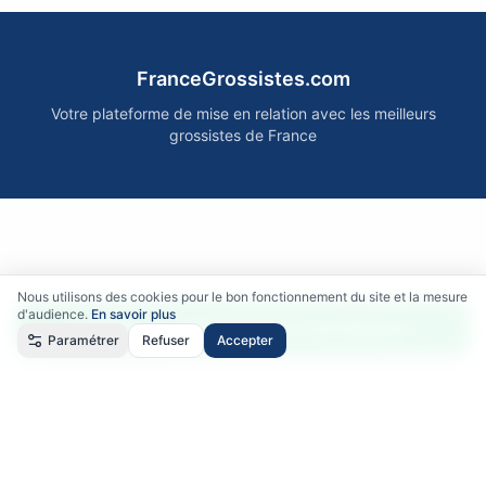
FranceGrossistes.com
Votre plateforme de mise en relation avec les meilleurs
grossistes de France
Nous utilisons des cookies pour le bon fonctionnement du site et la mesure
d'audience.
En savoir plus
Accéder gratuitement aux fournisseurs
Paramétrer
Refuser
Accepter
Qui sommes-nous ?
•
Comment ça marche ?
•
Mentions légales
•
Politique de confidentialité
•
RGPD
•
CGU
•
CGV
©
2026
FranceGrossistes.com - Tous droits réservés