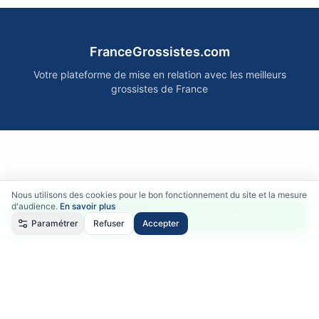
FranceGrossistes.com
Votre plateforme de mise en relation avec les meilleurs
grossistes de France
Nous utilisons des cookies pour le bon fonctionnement du site et la mesure
d'audience.
En savoir plus
Accéder gratuitement aux fournisseurs
Paramétrer
Refuser
Accepter
Qui sommes-nous ?
•
Comment ça marche ?
•
Mentions légales
•
Politique de confidentialité
•
RGPD
•
CGU
•
CGV
©
2026
FranceGrossistes.com - Tous droits réservés