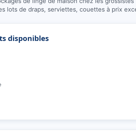
kages de linge de maison chez les grossistes
s lots de draps, serviettes, couettes à prix exc
ts disponibles
e