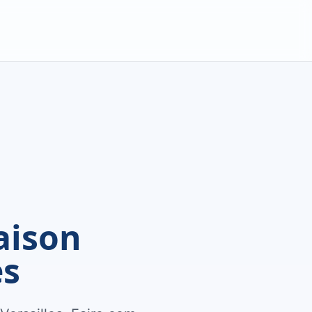
aison
es