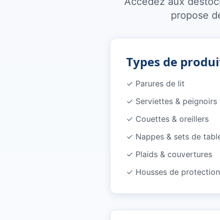
Accédez aux destocka
propose de
Types de produi
✓
Parures de lit
✓
Serviettes & peignoirs
✓
Couettes & oreillers
✓
Nappes & sets de tabl
✓
Plaids & couvertures
✓
Housses de protection