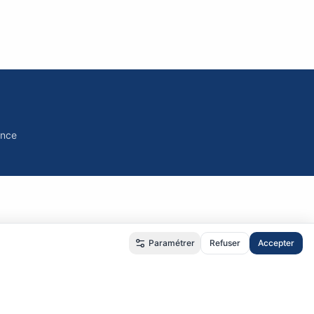
ance
Paramétrer
Refuser
Accepter
é
•
RGPD
•
CGU
•
CGV