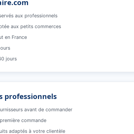
aire.com
éservés aux professionnels
ptée aux petits commerces
ut en France
jours
60 jours
s professionnels
ournisseurs avant de commander
e première commande
its adaptés à votre clientèle