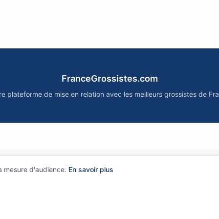
FranceGrossistes.com
re plateforme de mise en relation avec les meilleurs grossistes de Fr
la mesure d'audience.
En savoir plus
?
•
Comment ça marche ?
•
Mentions légales
•
Politique de confidentialit
©
2026
FranceGrossistes.com - Tous droits réservés