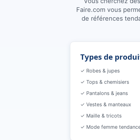
Vous cherchez des
Faire.com vous permet
de références tenda
Types de produi
✓
Robes & jupes
✓
Tops & chemisiers
✓
Pantalons & jeans
✓
Vestes & manteaux
✓
Maille & tricots
✓
Mode femme tendanc