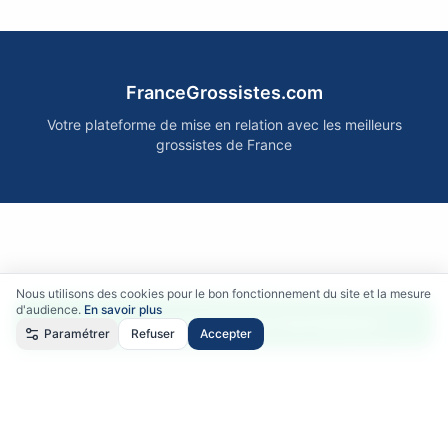
FranceGrossistes.com
Votre plateforme de mise en relation avec les meilleurs
grossistes de France
Nous utilisons des cookies pour le bon fonctionnement du site et la mesure
d'audience.
En savoir plus
Accéder gratuitement aux fournisseurs
Paramétrer
Refuser
Accepter
Qui sommes-nous ?
•
Comment ça marche ?
•
Mentions légales
•
Politique de confidentialité
•
RGPD
•
CGU
•
CGV