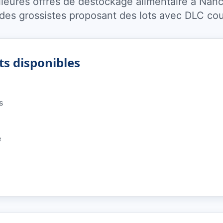
leures offres de destockage alimentaire à Nanc
es grossistes proposant des lots avec DLC cou
ts disponibles
s
e