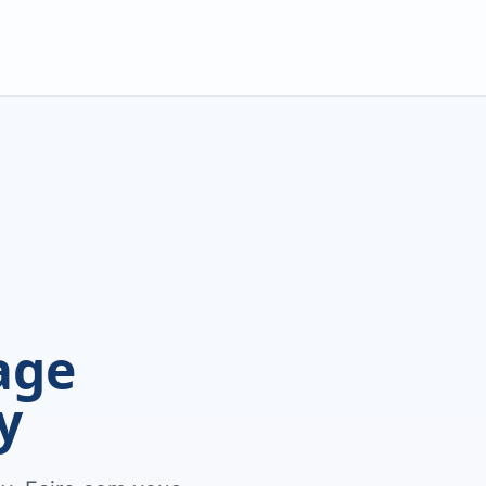
age
y