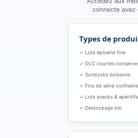
Accédez aux meil
connecte avec d
Types de produi
✓
Lots épicerie fine
✓
DLC courtes conserve
✓
Surstocks boissons
✓
Fins de série confiseri
✓
Lots snacks & apéritifs
✓
Destockage bio