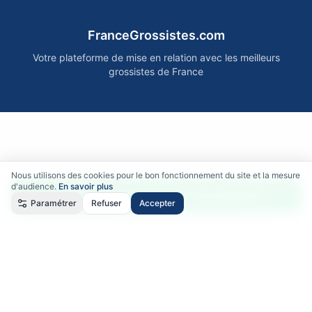
FranceGrossistes.com
Votre plateforme de mise en relation avec les meilleurs
grossistes de France
Nous utilisons des cookies pour le bon fonctionnement du site et la mesure
d'audience.
En savoir plus
Accéder gratuitement aux fournisseurs
Paramétrer
Refuser
Accepter
Qui sommes-nous ?
•
Comment ça marche ?
•
Mentions légales
•
Politique de confidentialité
•
RGPD
•
CGU
•
CGV
©
2026
FranceGrossistes.com - Tous droits réservés
Certains partenaires sont affiliés : nous pouvons recevoir une commission sans
surcoût pour vous.