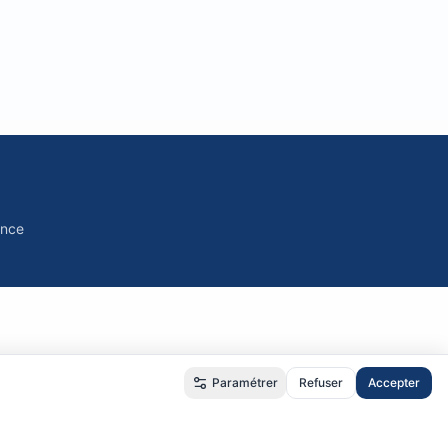
ance
Paramétrer
Refuser
Accepter
é
•
RGPD
•
CGU
•
CGV