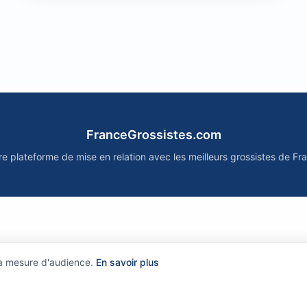
FranceGrossistes.com
re plateforme de mise en relation avec les meilleurs grossistes de Fr
la mesure d'audience.
En savoir plus
?
•
Comment ça marche ?
•
Mentions légales
•
Politique de confidentialit