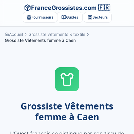
FranceGrossistes.com 🇫🇷
Fournisseurs
Guides
Secteurs
Accueil
Grossiste vêtements & textile
Grossiste Vêtements femme à Caen
Grossiste
Vêtements
femme
à
Caen
L'Ouest français se distingue par son tissu de