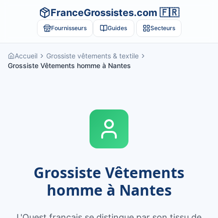
FranceGrossistes.com 🇫🇷
Fournisseurs
Guides
Secteurs
Accueil
Grossiste vêtements & textile
Grossiste Vêtements homme à Nantes
Grossiste
Vêtements
homme
à
Nantes
L'Ouest français se distingue par son tissu de