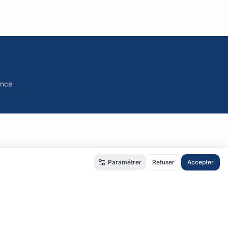
ance
Paramétrer
Refuser
Accepter
é
•
RGPD
•
CGU
•
CGV
us.