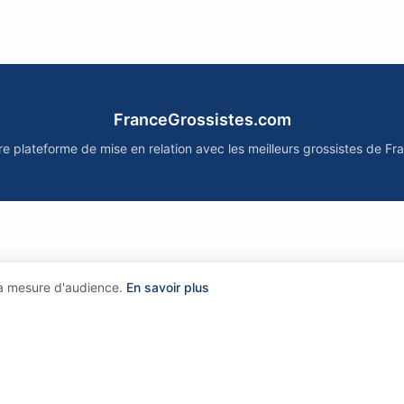
FranceGrossistes.com
re plateforme de mise en relation avec les meilleurs grossistes de Fr
la mesure d'audience.
En savoir plus
?
•
Comment ça marche ?
•
Mentions légales
•
Politique de confidentialit
©
2026
FranceGrossistes.com - Tous droits réservés
rtains partenaires sont affiliés : nous pouvons recevoir une commission sans surcoût pour vo