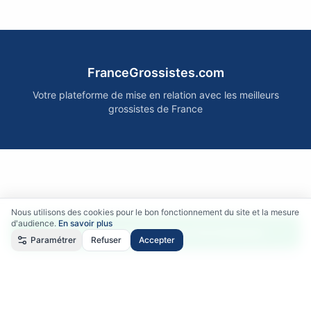
FranceGrossistes.com
Votre plateforme de mise en relation avec les meilleurs
grossistes de France
Nous utilisons des cookies pour le bon fonctionnement du site et la mesure
d'audience.
En savoir plus
Accéder gratuitement aux fournisseurs
Paramétrer
Refuser
Accepter
Qui sommes-nous ?
•
Comment ça marche ?
•
Mentions légales
•
Politique de confidentialité
•
RGPD
•
CGU
•
CGV