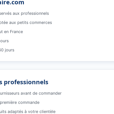
aire.com
éservés aux professionnels
ptée aux petits commerces
ut en France
jours
60 jours
s professionnels
ournisseurs avant de commander
e première commande
its adaptés à votre clientèle