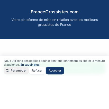
FranceGrossistes.com
Votre plateforme de mise en relation avec les meilleurs
grossistes de France
Nous utilisons des cookies pour le bon fonctionnement du site et la mesure
d'audience.
En savoir plus
Accéder gratuitement aux fournisseurs
Paramétrer
Refuser
Accepter
Qui sommes-nous ?
•
Comment ça marche ?
•
Mentions légales
•
Politique de confidentialité
•
RGPD
•
CGU
•
CGV
©
2026
FranceGrossistes.com - Tous droits réservés
Certains partenaires sont affiliés : nous pouvons recevoir une commission sans
surcoût pour vous.