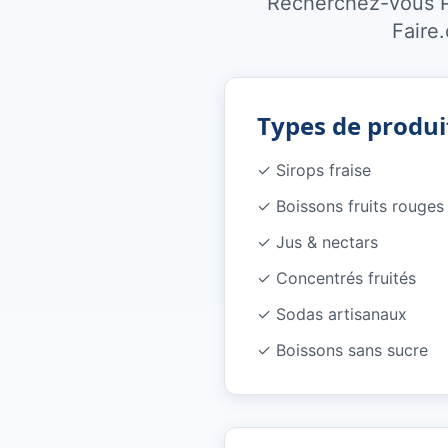
Recherchez-vous Pu
Faire
Types de produi
✓
Sirops fraise
✓
Boissons fruits rouges
✓
Jus & nectars
✓
Concentrés fruités
✓
Sodas artisanaux
✓
Boissons sans sucre