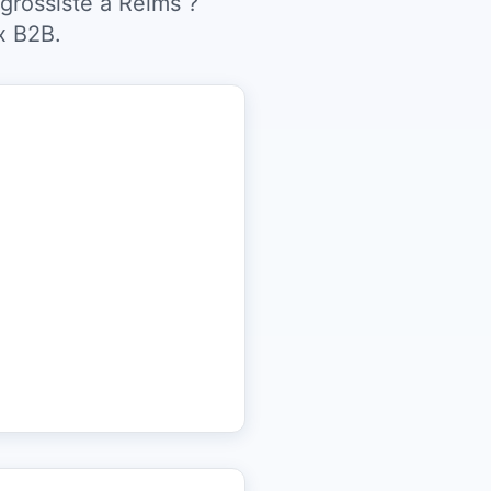
grossiste à Reims ?
x B2B.